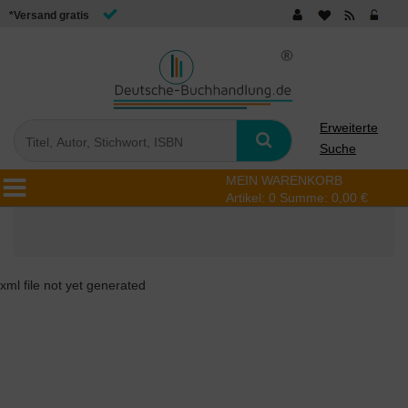
*Versand gratis
Erweiterte
Suche
MEIN WARENKORB
Artikel:
0
Summe:
0,00 €
xml file not yet generated