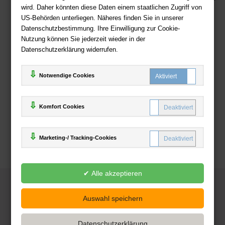
wird. Daher könnten diese Daten einem staatlichen Zugriff von
US-Behörden unterliegen. Näheres finden Sie in unserer
Zahlweisen
Datenschutzbestimmung. Ihre Einwilligung zur Cookie-
Nutzung können Sie jederzeit wieder in der
Datenschutzerklärung widerrufen.
Notwendige Cookies
Komfort Cookies
Marketing-/ Tracking-Cookies
© 2025
Deutsche-Buchhandlung.de
www.deutsche-buchhandlung.de ist ein Angebot der
KAUF
save
Handelsgesellschaft mbH
Powered by Inooga