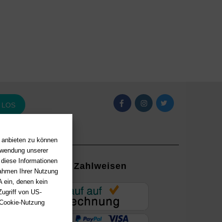
LOS
n anbieten zu können
erwendung unserer
 diese Informationen
Zahlweisen
Rahmen Ihrer Nutzung
 ein, denen kein
EUR
ugriff von US-
 Cookie-Nutzung
ung mit