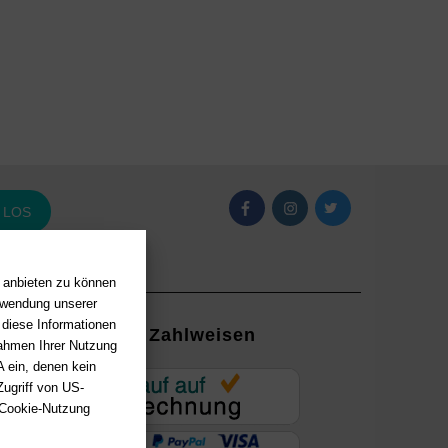
LOS
n anbieten zu können
erwendung unserer
 diese Informationen
Zahlweisen
Rahmen Ihrer Nutzung
 ein, denen kein
EUR
ugriff von US-
 Cookie-Nutzung
ung mit