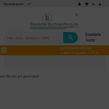
*Versand gratis
Erweiterte
Suche
MEIN WARENKORB
Artikel:
0
Summe:
0,00 €
xml file not yet generated