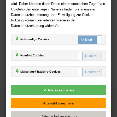
wird. Daher könnten diese Daten einem staatlichen Zugriff von
US-Behörden unterliegen. Näheres finden Sie in unserer
Zahlweisen
Datenschutzbestimmung. Ihre Einwilligung zur Cookie-
Nutzung können Sie jederzeit wieder in der
Datenschutzerklärung widerrufen.
Notwendige Cookies
Komfort Cookies
Marketing-/ Tracking-Cookies
© 2025
Deutsche-Buchhandlung.de
www.deutsche-buchhandlung.de ist ein Angebot der
KAUF
save
Handelsgesellschaft mbH
Powered by Inooga