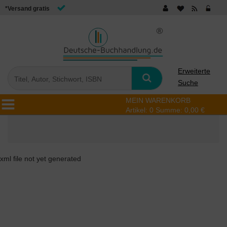
*Versand gratis
Erweiterte
Suche
MEIN WARENKORB
Artikel:
0
Summe:
0,00 €
xml file not yet generated