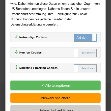
wird. Daher könnten diese Daten einem staatlichen Zugriff von
US-Behörden unterliegen. Näheres finden Sie in unserer
Zahlweisen
Datenschutzbestimmung. Ihre Einwilligung zur Cookie-
Nutzung können Sie jederzeit wieder in der
Datenschutzerklärung widerrufen.
Notwendige Cookies
Komfort Cookies
Marketing-/ Tracking-Cookies
© 2025
Deutsche-Buchhandlung.de
www.deutsche-buchhandlung.de ist ein Angebot der
KAUF
save
Handelsgesellschaft mbH
Powered by Inooga