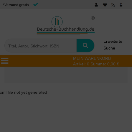
*Versand gratis
Erweiterte
Suche
MEIN WARENKORB
Artikel:
0
Summe:
0,00 €
xml file not yet generated