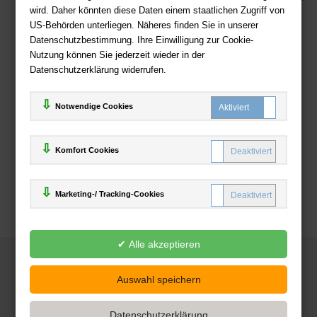
wird. Daher könnten diese Daten einem staatlichen Zugriff von
US-Behörden unterliegen. Näheres finden Sie in unserer
Zahlweisen
Datenschutzbestimmung. Ihre Einwilligung zur Cookie-
Nutzung können Sie jederzeit wieder in der
Datenschutzerklärung widerrufen.
Notwendige Cookies
Komfort Cookies
Marketing-/ Tracking-Cookies
© 2025
Deutsche-Buchhandlung.de
www.deutsche-buchhandlung.de ist ein Angebot der
KAUF
save
Handelsgesellschaft mbH
Powered by Inooga