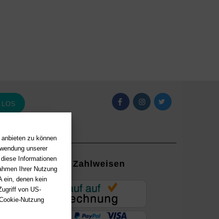
LOS
n anbieten zu können
erwendung unserer
 diese Informationen
Zahlweisen
Rahmen Ihrer Nutzung
 ein, denen kein
EUR
ugriff von US-
 Cookie-Nutzung
ung mit