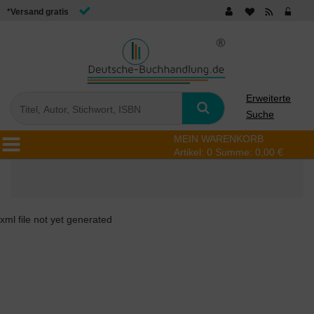
*Versand gratis
Erweiterte
Suche
MEIN WARENKORB
Artikel:
0
Summe:
0,00 €
xml file not yet generated