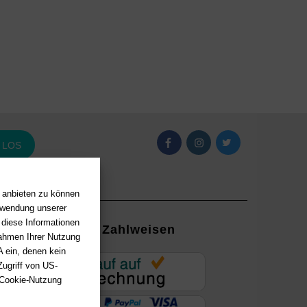
LOS
n anbieten zu können
erwendung unserer
 diese Informationen
Zahlweisen
Rahmen Ihrer Nutzung
 ein, denen kein
EUR
ugriff von US-
 Cookie-Nutzung
ung mit