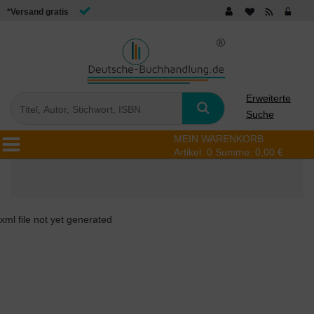
*Versand gratis
Erweiterte
Suche
MEIN WARENKORB
Artikel:
0
Summe:
0,00 €
xml file not yet generated