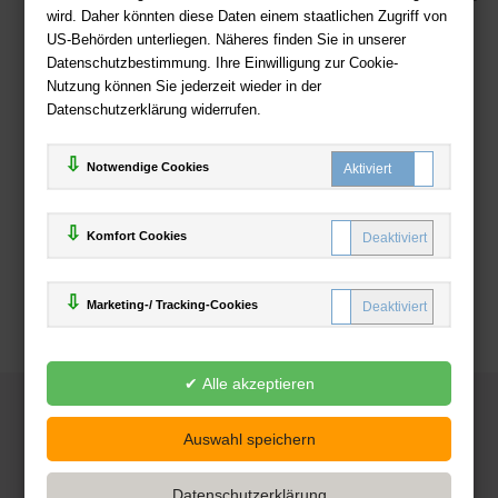
wird. Daher könnten diese Daten einem staatlichen Zugriff von
US-Behörden unterliegen. Näheres finden Sie in unserer
Zahlweisen
Datenschutzbestimmung. Ihre Einwilligung zur Cookie-
Nutzung können Sie jederzeit wieder in der
Datenschutzerklärung widerrufen.
Notwendige Cookies
Komfort Cookies
Marketing-/ Tracking-Cookies
© 2025
Deutsche-Buchhandlung.de
www.deutsche-buchhandlung.de ist ein Angebot der
KAUF
save
Handelsgesellschaft mbH
Powered by Inooga