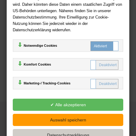
wird. Daher könnten diese Daten einem staatlichen Zugriff von
US-Behörden unterliegen. Näheres finden Sie in unserer
Zahlweisen
Datenschutzbestimmung. Ihre Einwilligung zur Cookie-
Nutzung können Sie jederzeit wieder in der
Datenschutzerklärung widerrufen.
Notwendige Cookies
Komfort Cookies
Marketing-/ Tracking-Cookies
© 2025
Deutsche-Buchhandlung.de
www.deutsche-buchhandlung.de ist ein Angebot der
KAUF
save
Handelsgesellschaft mbH
Powered by Inooga