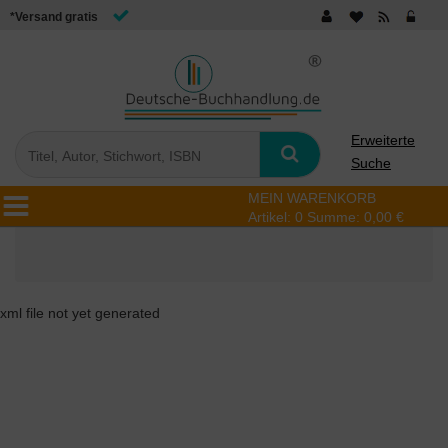
*Versand gratis
Erweiterte
Suche
MEIN WARENKORB
Artikel:
0
Summe:
0,00 €
xml file not yet generated