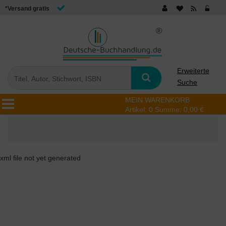
*Versand gratis
Erweiterte
Suche
MEIN WARENKORB
Artikel:
0
Summe:
0,00 €
xml file not yet generated