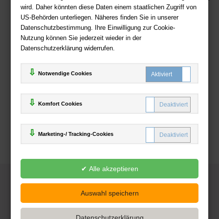
wird. Daher könnten diese Daten einem staatlichen Zugriff von
US-Behörden unterliegen. Näheres finden Sie in unserer
Zahlweisen
Datenschutzbestimmung. Ihre Einwilligung zur Cookie-
Nutzung können Sie jederzeit wieder in der
Datenschutzerklärung widerrufen.
Notwendige Cookies
Komfort Cookies
Marketing-/ Tracking-Cookies
© 2025
Deutsche-Buchhandlung.de
www.deutsche-buchhandlung.de ist ein Angebot der
KAUF
save
Handelsgesellschaft mbH
Powered by Inooga