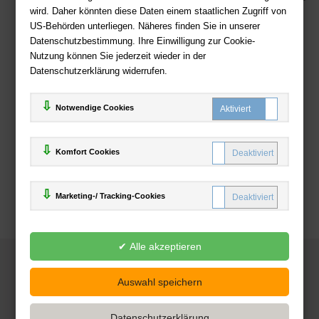
wird. Daher könnten diese Daten einem staatlichen Zugriff von
US-Behörden unterliegen. Näheres finden Sie in unserer
Zahlweisen
Datenschutzbestimmung. Ihre Einwilligung zur Cookie-
Nutzung können Sie jederzeit wieder in der
Datenschutzerklärung widerrufen.
Notwendige Cookies
Komfort Cookies
Marketing-/ Tracking-Cookies
© 2025
Deutsche-Buchhandlung.de
www.deutsche-buchhandlung.de ist ein Angebot der
KAUF
save
Handelsgesellschaft mbH
Powered by Inooga