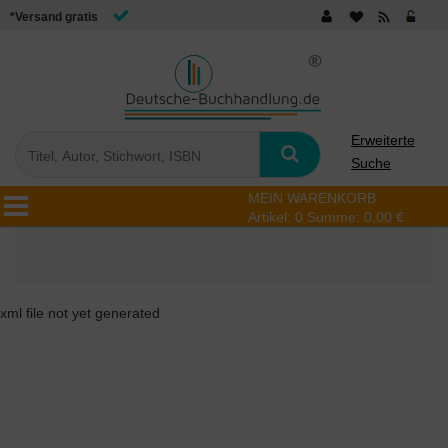
*Versand gratis
Erweiterte
Suche
MEIN WARENKORB
Artikel:
0
Summe:
0,00 €
xml file not yet generated