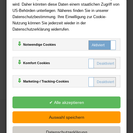
wird. Daher könnten diese Daten einem staatlichen Zugriff von
US-Behörden unterliegen. Näheres finden Sie in unserer
Zahlweisen
Datenschutzbestimmung. Ihre Einwilligung zur Cookie-
Nutzung können Sie jederzeit wieder in der
Datenschutzerklärung widerrufen.
Notwendige Cookies
Komfort Cookies
Marketing-/ Tracking-Cookies
© 2025
Deutsche-Buchhandlung.de
www.deutsche-buchhandlung.de ist ein Angebot der
KAUF
save
Handelsgesellschaft mbH
Powered by Inooga