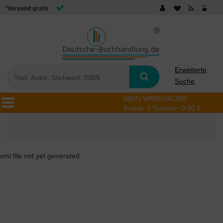
*Versand gratis
Erweiterte
Suche
MEIN WARENKORB
Artikel:
0
Summe:
0,00 €
xml file not yet generated