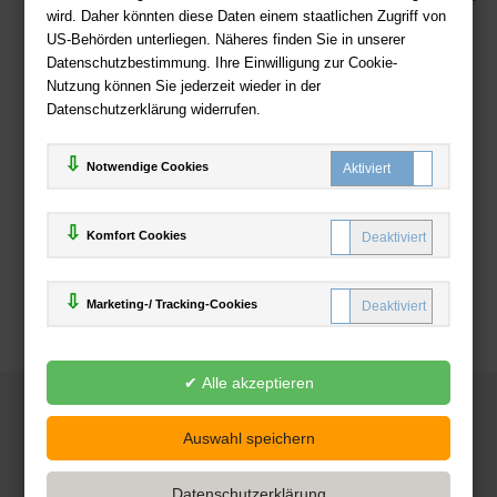
wird. Daher könnten diese Daten einem staatlichen Zugriff von
US-Behörden unterliegen. Näheres finden Sie in unserer
Zahlweisen
Datenschutzbestimmung. Ihre Einwilligung zur Cookie-
Nutzung können Sie jederzeit wieder in der
Datenschutzerklärung widerrufen.
Notwendige Cookies
Komfort Cookies
Marketing-/ Tracking-Cookies
© 2025
Deutsche-Buchhandlung.de
www.deutsche-buchhandlung.de ist ein Angebot der
KAUF
save
Handelsgesellschaft mbH
Powered by Inooga