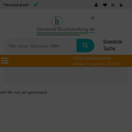
*Versand gratis
Erweiterte
Suche
MEIN WARENKORB
Artikel:
0
Summe:
0,00 €
xml file not yet generated