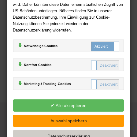
wird. Daher könnten diese Daten einem staatlichen Zugriff von
US-Behörden unterliegen. Näheres finden Sie in unserer
Zahlweisen
Datenschutzbestimmung. Ihre Einwilligung zur Cookie-
Nutzung können Sie jederzeit wieder in der
Datenschutzerklärung widerrufen.
Notwendige Cookies
Komfort Cookies
Marketing-/ Tracking-Cookies
© 2025
Deutsche-Buchhandlung.de
www.deutsche-buchhandlung.de ist ein Angebot der
KAUF
save
Handelsgesellschaft mbH
Powered by Inooga