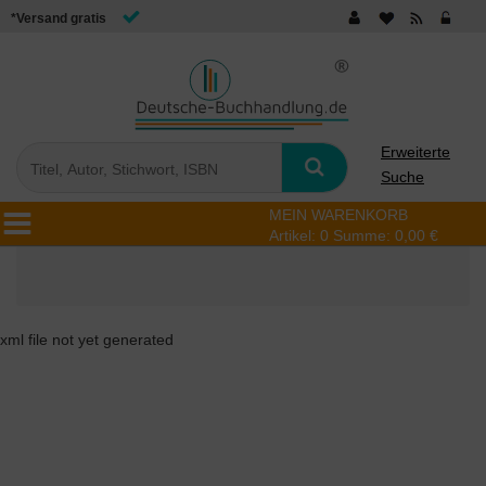
*Versand gratis
Erweiterte
Suche
MEIN WARENKORB
Artikel:
0
Summe:
0,00 €
xml file not yet generated