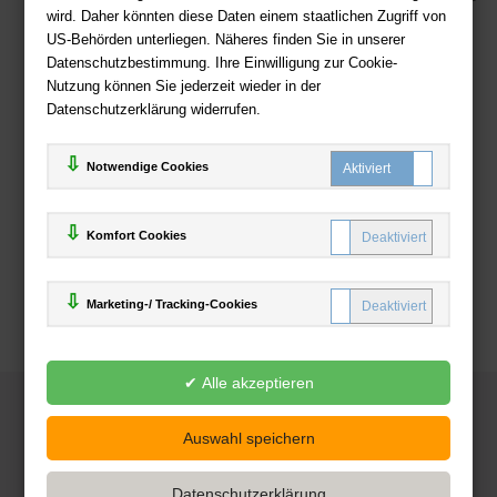
wird. Daher könnten diese Daten einem staatlichen Zugriff von
US-Behörden unterliegen. Näheres finden Sie in unserer
Zahlweisen
Datenschutzbestimmung. Ihre Einwilligung zur Cookie-
Nutzung können Sie jederzeit wieder in der
Datenschutzerklärung widerrufen.
Notwendige Cookies
Komfort Cookies
Marketing-/ Tracking-Cookies
© 2025
Deutsche-Buchhandlung.de
www.deutsche-buchhandlung.de ist ein Angebot der
KAUF
save
Handelsgesellschaft mbH
Powered by Inooga