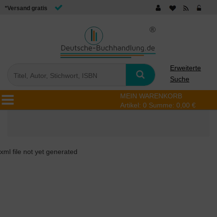
*Versand gratis
Erweiterte
Suche
MEIN WARENKORB
Artikel:
0
Summe:
0,00 €
xml file not yet generated