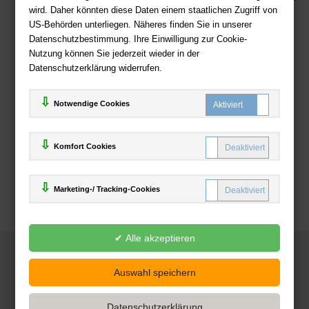
wird. Daher könnten diese Daten einem staatlichen Zugriff von
US-Behörden unterliegen. Näheres finden Sie in unserer
Zahlweisen
Datenschutzbestimmung. Ihre Einwilligung zur Cookie-
Nutzung können Sie jederzeit wieder in der
Datenschutzerklärung widerrufen.
Notwendige Cookies
Komfort Cookies
Marketing-/ Tracking-Cookies
© 2025
Deutsche-Buchhandlung.de
www.deutsche-buchhandlung.de ist ein Angebot der
KAUF
save
Handelsgesellschaft mbH
Powered by Inooga