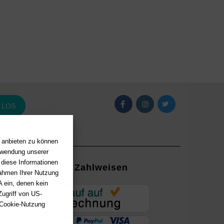
LOS
n anbieten zu können
erwendung unserer
 diese Informationen
Zahlweisen
Rahmen Ihrer Nutzung
 ein, denen kein
EUR
ugriff von US-
 Cookie-Nutzung
ung mit