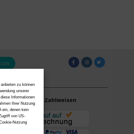
LOS
n anbieten zu können
erwendung unserer
 diese Informationen
Zahlweisen
Rahmen Ihrer Nutzung
 ein, denen kein
EUR
ugriff von US-
 Cookie-Nutzung
ung mit