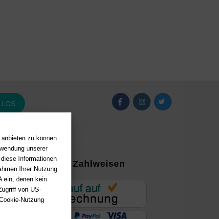
LOS
n anbieten zu können
erwendung unserer
 diese Informationen
Zahlweisen
Rahmen Ihrer Nutzung
 ein, denen kein
EUR
ugriff von US-
 Cookie-Nutzung
ung mit