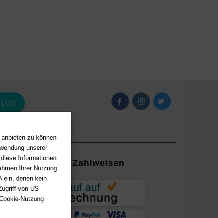
LOS
n anbieten zu können
erwendung unserer
 diese Informationen
Zahlweisen
Rahmen Ihrer Nutzung
 ein, denen kein
EUR
ugriff von US-
 Cookie-Nutzung
ung mit