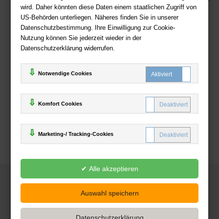
wird. Daher könnten diese Daten einem staatlichen Zugriff von
US-Behörden unterliegen. Näheres finden Sie in unserer
Zahlweisen
Datenschutzbestimmung. Ihre Einwilligung zur Cookie-
Nutzung können Sie jederzeit wieder in der
Datenschutzerklärung widerrufen.
Notwendige Cookies
Komfort Cookies
Marketing-/ Tracking-Cookies
© 2025
Deutsche-Buchhandlung.de
www.deutsche-buchhandlung.de ist ein Angebot der
KAUF
save
Handelsgesellschaft mbH
Powered by Inooga