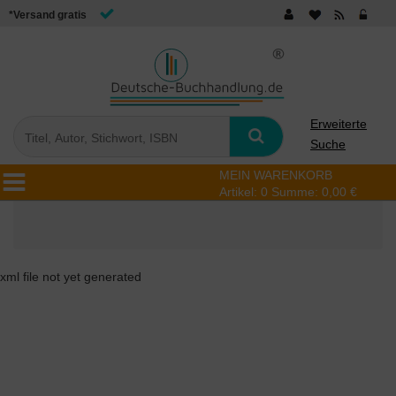
*Versand gratis
Erweiterte
Suche
MEIN WARENKORB
Artikel:
0
Summe:
0,00 €
xml file not yet generated