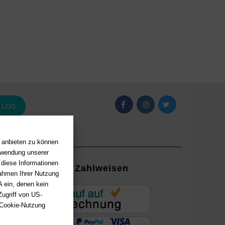
LOS
n anbieten zu können
erwendung unserer
 diese Informationen
Zahlweisen
Rahmen Ihrer Nutzung
 ein, denen kein
EUR
ugriff von US-
 Cookie-Nutzung
ung mit