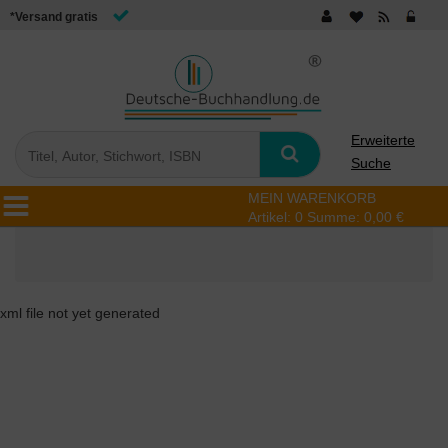
*Versand gratis
Erweiterte
Suche
MEIN WARENKORB
Artikel:
0
Summe:
0,00 €
xml file not yet generated