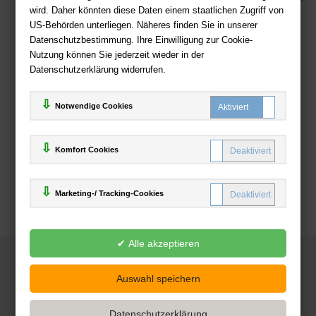
wird. Daher könnten diese Daten einem staatlichen Zugriff von
US-Behörden unterliegen. Näheres finden Sie in unserer
Zahlweisen
Datenschutzbestimmung. Ihre Einwilligung zur Cookie-
Nutzung können Sie jederzeit wieder in der
Datenschutzerklärung widerrufen.
Notwendige Cookies
Komfort Cookies
Marketing-/ Tracking-Cookies
© 2025
Deutsche-Buchhandlung.de
www.deutsche-buchhandlung.de ist ein Angebot der
KAUF
save
Handelsgesellschaft mbH
Powered by Inooga