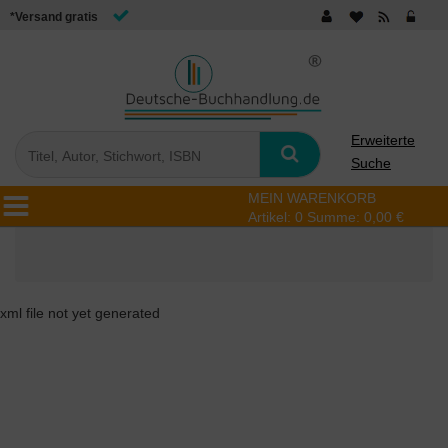
*Versand gratis
Erweiterte
Suche
MEIN WARENKORB
Artikel:
0
Summe:
0,00 €
xml file not yet generated