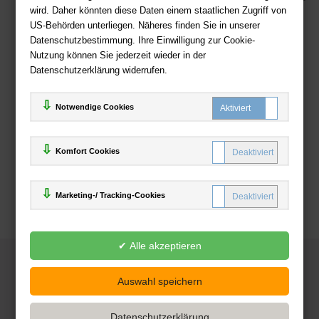
wird. Daher könnten diese Daten einem staatlichen Zugriff von
US-Behörden unterliegen. Näheres finden Sie in unserer
Zahlweisen
Datenschutzbestimmung. Ihre Einwilligung zur Cookie-
Nutzung können Sie jederzeit wieder in der
Datenschutzerklärung widerrufen.
Notwendige Cookies
Komfort Cookies
Marketing-/ Tracking-Cookies
© 2025
Deutsche-Buchhandlung.de
www.deutsche-buchhandlung.de ist ein Angebot der
KAUF
save
Handelsgesellschaft mbH
Powered by Inooga