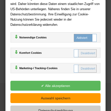
wird. Daher könnten diese Daten einem staatlichen Zugriff von
US-Behörden unterliegen. Näheres finden Sie in unserer
Zahlweisen
Datenschutzbestimmung. Ihre Einwilligung zur Cookie-
Nutzung können Sie jederzeit wieder in der
Datenschutzerklärung widerrufen.
Notwendige Cookies
Komfort Cookies
Marketing-/ Tracking-Cookies
© 2025
Deutsche-Buchhandlung.de
www.deutsche-buchhandlung.de ist ein Angebot der
KAUF
save
Handelsgesellschaft mbH
Powered by Inooga