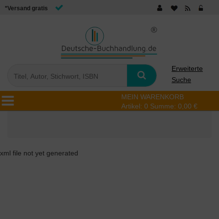
*Versand gratis
Erweiterte
Suche
MEIN WARENKORB
Artikel:
0
Summe:
0,00 €
xml file not yet generated