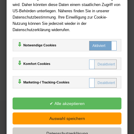
wird. Daher könnten diese Daten einem staatlichen Zugriff von
US-Behörden unterliegen. Näheres finden Sie in unserer
Zahlweisen
Datenschutzbestimmung. Ihre Einwilligung zur Cookie-
Nutzung können Sie jederzeit wieder in der
Datenschutzerklärung widerrufen.
Notwendige Cookies
Komfort Cookies
Marketing-/ Tracking-Cookies
© 2025
Deutsche-Buchhandlung.de
www.deutsche-buchhandlung.de ist ein Angebot der
KAUF
save
Handelsgesellschaft mbH
Powered by Inooga