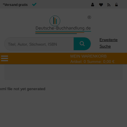
*Versand gratis
Erweiterte
Suche
MEIN WARENKORB
Artikel:
0
Summe:
0,00 €
xml file not yet generated