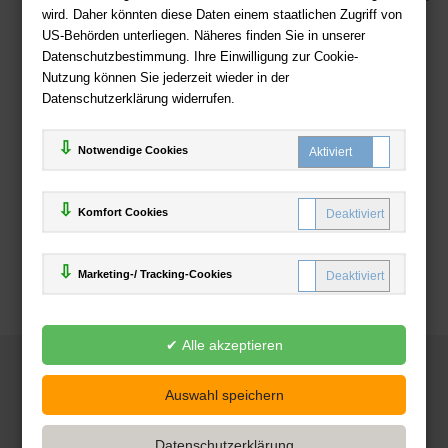
wird. Daher könnten diese Daten einem staatlichen Zugriff von
US-Behörden unterliegen. Näheres finden Sie in unserer
Zahlweisen
Datenschutzbestimmung. Ihre Einwilligung zur Cookie-
Nutzung können Sie jederzeit wieder in der
Datenschutzerklärung widerrufen.
Notwendige Cookies
Komfort Cookies
Marketing-/ Tracking-Cookies
© 2025
Deutsche-Buchhandlung.de
www.deutsche-buchhandlung.de ist ein Angebot der
KAUF
save
Handelsgesellschaft mbH
Powered by Inooga