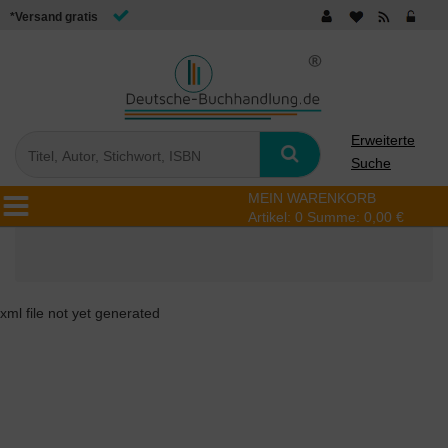
*Versand gratis
Erweiterte
Suche
MEIN WARENKORB
Artikel:
0
Summe:
0,00 €
xml file not yet generated