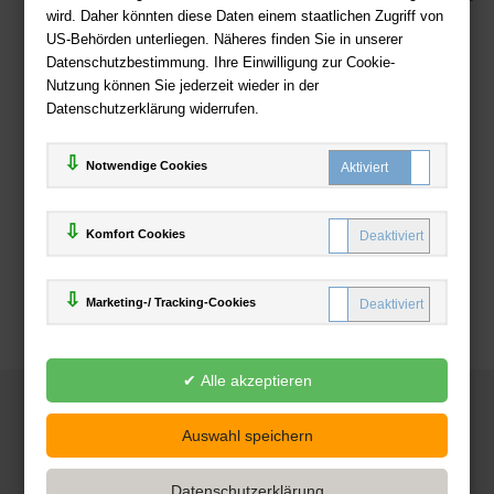
wird. Daher könnten diese Daten einem staatlichen Zugriff von
US-Behörden unterliegen. Näheres finden Sie in unserer
Zahlweisen
Datenschutzbestimmung. Ihre Einwilligung zur Cookie-
Nutzung können Sie jederzeit wieder in der
Datenschutzerklärung widerrufen.
Notwendige Cookies
Komfort Cookies
Marketing-/ Tracking-Cookies
© 2025
Deutsche-Buchhandlung.de
www.deutsche-buchhandlung.de ist ein Angebot der
KAUF
save
Handelsgesellschaft mbH
Powered by Inooga