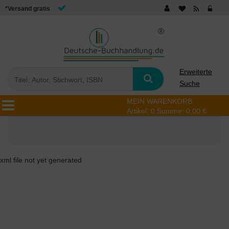
*Versand gratis
Erweiterte
Suche
MEIN WARENKORB
Artikel:
0
Summe:
0,00 €
xml file not yet generated