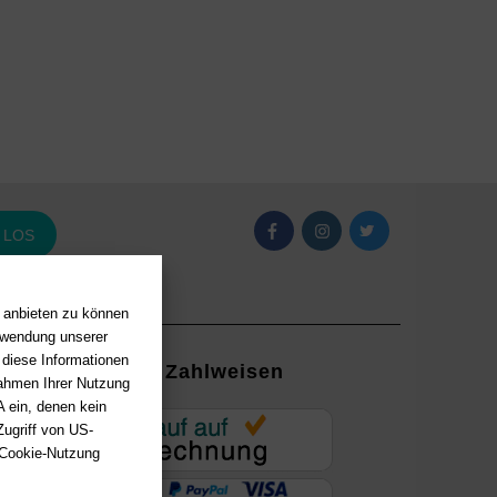
LOS
n anbieten zu können
erwendung unserer
 diese Informationen
Zahlweisen
Rahmen Ihrer Nutzung
 ein, denen kein
EUR
ugriff von US-
 Cookie-Nutzung
ung mit