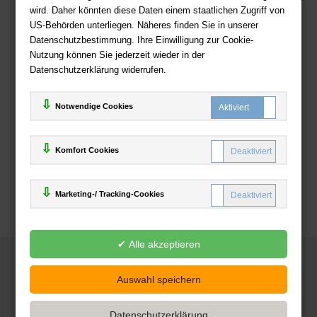
wird. Daher könnten diese Daten einem staatlichen Zugriff von
US-Behörden unterliegen. Näheres finden Sie in unserer
Zahlweisen
Datenschutzbestimmung. Ihre Einwilligung zur Cookie-
Nutzung können Sie jederzeit wieder in der
Datenschutzerklärung widerrufen.
Notwendige Cookies
Komfort Cookies
Marketing-/ Tracking-Cookies
© 2025
Deutsche-Buchhandlung.de
www.deutsche-buchhandlung.de ist ein Angebot der
KAUF
save
Handelsgesellschaft mbH
Powered by Inooga