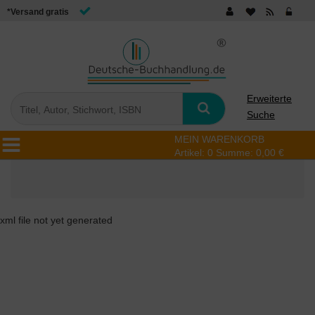
*Versand gratis
Erweiterte
Suche
MEIN WARENKORB
Artikel:
0
Summe:
0,00 €
xml file not yet generated