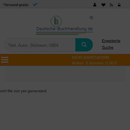
*Versand gratis
Erweiterte
Suche
MEIN WARENKORB
Artikel:
0
Summe:
0,00 €
xml file not yet generated