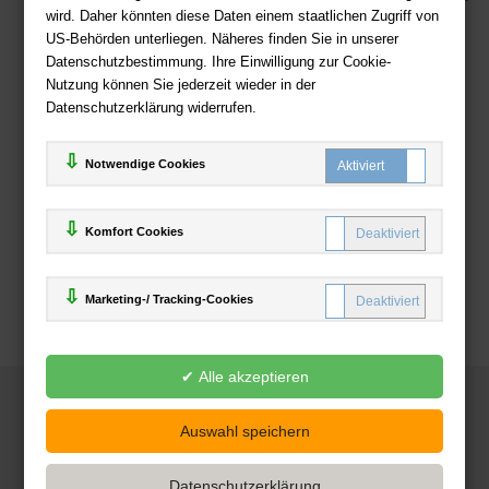
wird. Daher könnten diese Daten einem staatlichen Zugriff von
US-Behörden unterliegen. Näheres finden Sie in unserer
Zahlweisen
Datenschutzbestimmung. Ihre Einwilligung zur Cookie-
Nutzung können Sie jederzeit wieder in der
Datenschutzerklärung widerrufen.
Notwendige Cookies
Komfort Cookies
Marketing-/ Tracking-Cookies
© 2025
Deutsche-Buchhandlung.de
www.deutsche-buchhandlung.de ist ein Angebot der
KAUF
save
Handelsgesellschaft mbH
Powered by Inooga