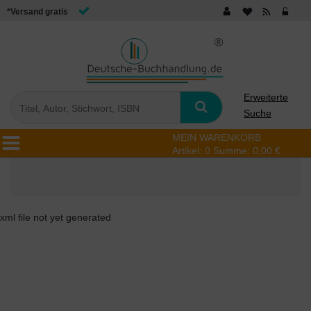
*Versand gratis
Erweiterte
Suche
MEIN WARENKORB
Artikel:
0
Summe:
0,00 €
xml file not yet generated