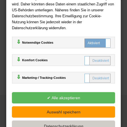
wird. Daher könnten diese Daten einem staatlichen Zugriff von
US-Behörden unterliegen. Näheres finden Sie in unserer
Zahlweisen
Datenschutzbestimmung. Ihre Einwilligung zur Cookie-
Nutzung können Sie jederzeit wieder in der
Datenschutzerklärung widerrufen.
Notwendige Cookies
Komfort Cookies
Marketing-/ Tracking-Cookies
© 2025
Deutsche-Buchhandlung.de
www.deutsche-buchhandlung.de ist ein Angebot der
KAUF
save
Handelsgesellschaft mbH
Powered by Inooga