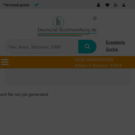
*Versand gratis
Erweiterte
Suche
MEIN WARENKORB
Artikel:
0
Summe:
0,00 €
xml file not yet generated