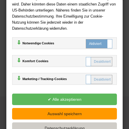
wird. Daher könnten diese Daten einem staatlichen Zugriff von
US-Behörden unterliegen. Näheres finden Sie in unserer
Zahlweisen
Datenschutzbestimmung. Ihre Einwilligung zur Cookie-
Nutzung können Sie jederzeit wieder in der
Datenschutzerklärung widerrufen.
Notwendige Cookies
Komfort Cookies
Marketing-/ Tracking-Cookies
© 2025
Deutsche-Buchhandlung.de
www.deutsche-buchhandlung.de ist ein Angebot der
KAUF
save
Handelsgesellschaft mbH
Powered by Inooga