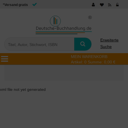
*Versand gratis
Erweiterte
Suche
MEIN WARENKORB
Artikel:
0
Summe:
0,00 €
xml file not yet generated