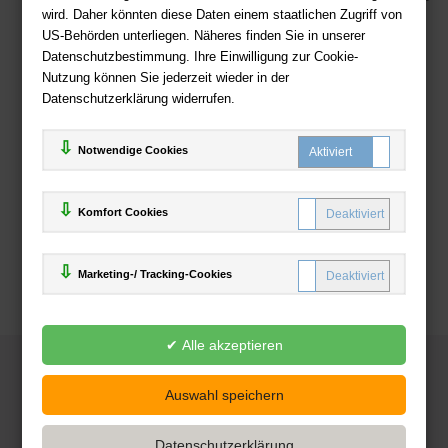
wird. Daher könnten diese Daten einem staatlichen Zugriff von
US-Behörden unterliegen. Näheres finden Sie in unserer
Zahlweisen
Datenschutzbestimmung. Ihre Einwilligung zur Cookie-
Nutzung können Sie jederzeit wieder in der
Datenschutzerklärung widerrufen.
Notwendige Cookies
Komfort Cookies
Marketing-/ Tracking-Cookies
© 2025
Deutsche-Buchhandlung.de
www.deutsche-buchhandlung.de ist ein Angebot der
KAUF
save
Handelsgesellschaft mbH
Powered by Inooga