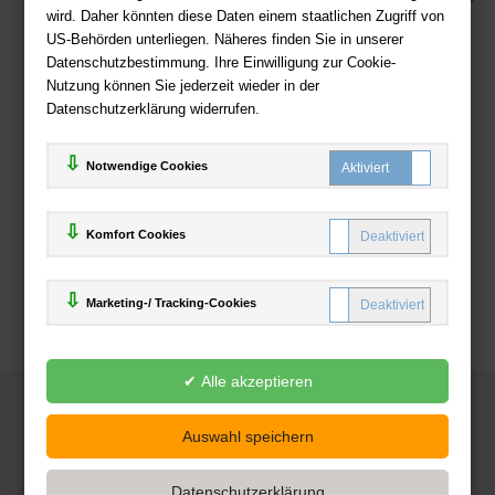
wird. Daher könnten diese Daten einem staatlichen Zugriff von
US-Behörden unterliegen. Näheres finden Sie in unserer
Zahlweisen
Datenschutzbestimmung. Ihre Einwilligung zur Cookie-
Nutzung können Sie jederzeit wieder in der
Datenschutzerklärung widerrufen.
Notwendige Cookies
Komfort Cookies
Marketing-/ Tracking-Cookies
© 2025
Deutsche-Buchhandlung.de
www.deutsche-buchhandlung.de ist ein Angebot der
KAUF
save
Handelsgesellschaft mbH
Powered by Inooga