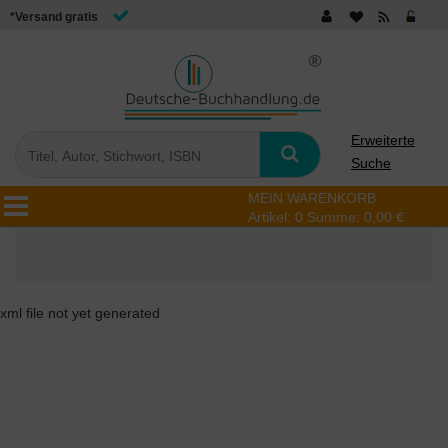
*Versand gratis
Erweiterte
Suche
MEIN WARENKORB
Artikel:
0
Summe:
0,00 €
xml file not yet generated