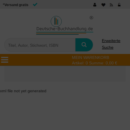
*Versand gratis
Erweiterte
Suche
MEIN WARENKORB
Artikel:
0
Summe:
0,00 €
xml file not yet generated