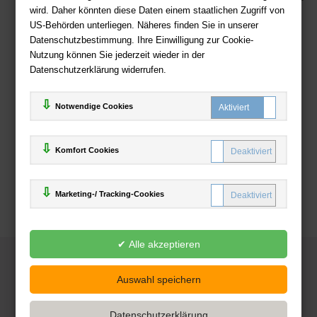
wird. Daher könnten diese Daten einem staatlichen Zugriff von
US-Behörden unterliegen. Näheres finden Sie in unserer
Zahlweisen
Datenschutzbestimmung. Ihre Einwilligung zur Cookie-
Nutzung können Sie jederzeit wieder in der
Datenschutzerklärung widerrufen.
Notwendige Cookies
Komfort Cookies
Marketing-/ Tracking-Cookies
© 2025
Deutsche-Buchhandlung.de
www.deutsche-buchhandlung.de ist ein Angebot der
KAUF
save
Handelsgesellschaft mbH
Powered by Inooga