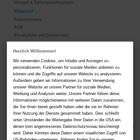
Versand & Zahlungsbedingungen
Widerruf
Batteriehinweis
AGB
Privatsphäre und Datenschutz
Herzlich Willkommen!
Kontakt
Wir verwenden Cookies, um Inhalte und Anzeigen zu
Sie haben Fragen?
Hier finden Sie Antworten auf häufig gestellte
personalisieren, Funktionen für soziale Medien anbieten zu
Fragen.
können und die Zugriffe auf unserer Website zu analysieren.
Fragen per E-Mail:
service@deutsche-buchhandlung.de
Außerdem geben wir Informationen zu Ihrer Verwendung
unserer Website an unsere Partner für soziale Medien,
Telefon: +49 (0)511 - 982 684 41
Werbung und Analysen weiter. Unsere Partner führen diese
Ihre Vorteile bei uns
Informationen möglicherweise mit weiteren Daten zusammen,
die Sie ihnen bereit gestellt haben oder die sie im Rahmen
Kostenloser Versand ab 36,- EUR Bestellwert
Ihrer Nutzung der Dienste gesammelt haben. Dies schließt
Sicherer Online Shop und Zahlung mit SSL-Verschlüsselung
unter Umständen die Weitergabe Ihrer Daten in die USA ein,
denen kein angemessenes Datenschutzniveau bescheinigt
Viele Zahlungsmethoden wie PayPal, Amazon Payment, Vorkasse
wird. Daher könnten diese Daten einem staatlichen Zugriff von
US-Behörden unterliegen. Näheres finden Sie in unserer