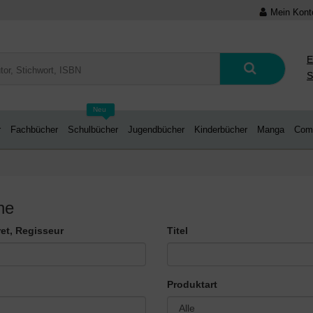
Mein Kont
E
S
Neu
r
Fachbücher
Schulbücher
Jugendbücher
Kinderbücher
Manga
Com
he
pret, Regisseur
Titel
Produktart