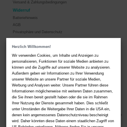
Versand & Zahlungsbedingungen
Widerruf
Batteriehinweis
AGB
Privatsphäre und Datenschutz
Kontakt
Herzlich Willkommen!
Wir verwenden Cookies, um Inhalte und Anzeigen zu
Sie haben Fragen?
Hier finden Sie Antworten auf häufig gestellte
personalisieren, Funktionen für soziale Medien anbieten zu
Fragen.
können und die Zugriffe auf unserer Website zu analysieren.
Fragen per E-Mail:
service@deutsche-buchhandlung.de
Außerdem geben wir Informationen zu Ihrer Verwendung
unserer Website an unsere Partner für soziale Medien,
Telefon: +49 (0)511 - 982 684 41
Werbung und Analysen weiter. Unsere Partner führen diese
Ihre Vorteile bei uns
Informationen möglicherweise mit weiteren Daten zusammen,
die Sie ihnen bereit gestellt haben oder die sie im Rahmen
Kostenloser Versand ab 36,- EUR Bestellwert
Ihrer Nutzung der Dienste gesammelt haben. Dies schließt
Sicherer Online Shop und Zahlung mit SSL-Verschlüsselung
unter Umständen die Weitergabe Ihrer Daten in die USA ein,
denen kein angemessenes Datenschutzniveau bescheinigt
Viele Zahlungsmethoden wie PayPal, Amazon Payment, Vorkasse
wird. Daher könnten diese Daten einem staatlichen Zugriff von
US-Behörden unterliegen. Näheres finden Sie in unserer