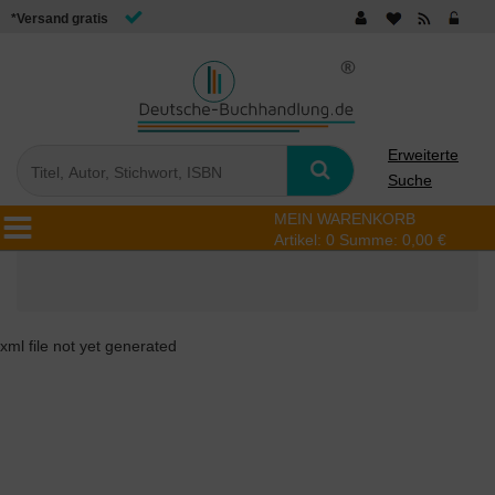
*Versand gratis
Erweiterte
Suche
MEIN WARENKORB
Artikel:
0
Summe:
0,00 €
xml file not yet generated