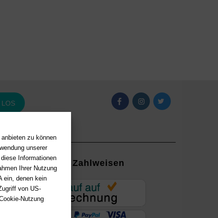
LOS
n anbieten zu können
erwendung unserer
 diese Informationen
Zahlweisen
Rahmen Ihrer Nutzung
 ein, denen kein
EUR
ugriff von US-
 Cookie-Nutzung
ung mit