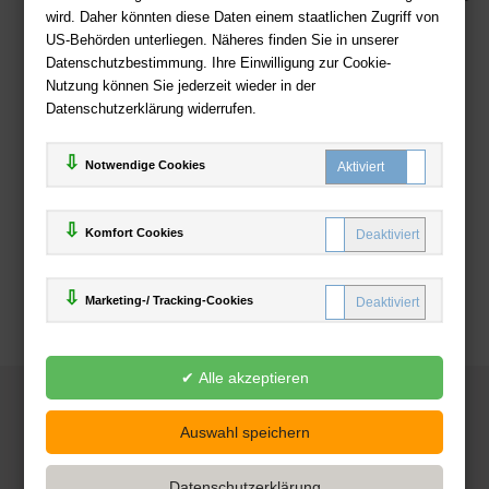
wird. Daher könnten diese Daten einem staatlichen Zugriff von
US-Behörden unterliegen. Näheres finden Sie in unserer
Zahlweisen
Datenschutzbestimmung. Ihre Einwilligung zur Cookie-
Nutzung können Sie jederzeit wieder in der
Datenschutzerklärung widerrufen.
Notwendige Cookies
Komfort Cookies
Marketing-/ Tracking-Cookies
© 2025
Deutsche-Buchhandlung.de
www.deutsche-buchhandlung.de ist ein Angebot der
KAUF
save
Handelsgesellschaft mbH
Powered by Inooga