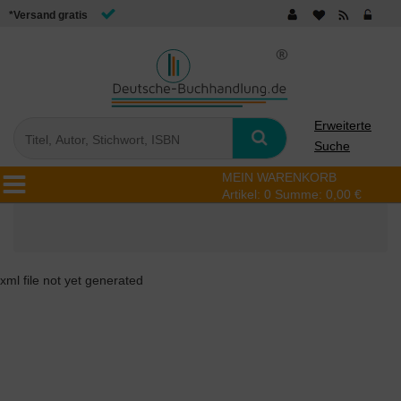
*Versand gratis
Erweiterte
Suche
MEIN WARENKORB
Artikel:
0
Summe:
0,00 €
xml file not yet generated