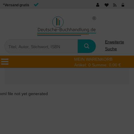
*Versand gratis
Erweiterte
Suche
MEIN WARENKORB
Artikel:
0
Summe:
0,00 €
xml file not yet generated