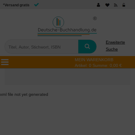
*Versand gratis
Erweiterte
Suche
MEIN WARENKORB
Artikel:
0
Summe:
0,00 €
xml file not yet generated