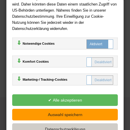
wird. Daher könnten diese Daten einem staatlichen Zugriff von
US-Behörden unterliegen. Näheres finden Sie in unserer
Zahlweisen
Datenschutzbestimmung. Ihre Einwilligung zur Cookie-
Nutzung können Sie jederzeit wieder in der
Datenschutzerklärung widerrufen.
Notwendige Cookies
Komfort Cookies
Marketing-/ Tracking-Cookies
© 2025
Deutsche-Buchhandlung.de
www.deutsche-buchhandlung.de ist ein Angebot der
KAUF
save
Handelsgesellschaft mbH
Powered by Inooga