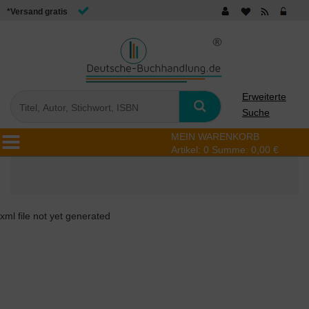
*Versand gratis
Erweiterte
Suche
MEIN WARENKORB
Artikel:
0
Summe:
0,00 €
xml file not yet generated