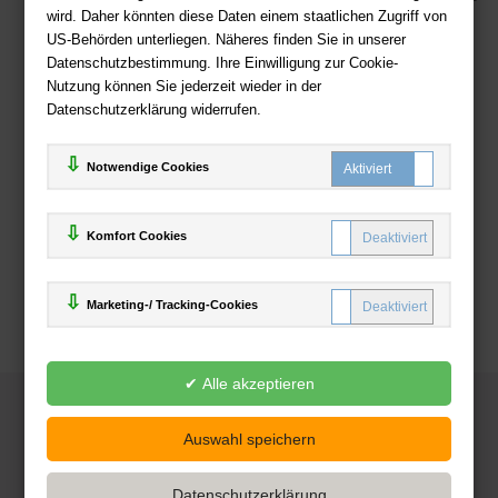
wird. Daher könnten diese Daten einem staatlichen Zugriff von
US-Behörden unterliegen. Näheres finden Sie in unserer
Zahlweisen
Datenschutzbestimmung. Ihre Einwilligung zur Cookie-
Nutzung können Sie jederzeit wieder in der
Datenschutzerklärung widerrufen.
Notwendige Cookies
Komfort Cookies
Marketing-/ Tracking-Cookies
© 2025
Deutsche-Buchhandlung.de
www.deutsche-buchhandlung.de ist ein Angebot der
KAUF
save
Handelsgesellschaft mbH
Powered by Inooga