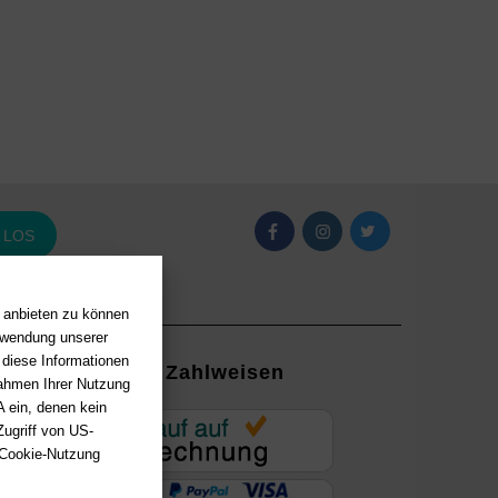
LOS
n anbieten zu können
erwendung unserer
 diese Informationen
Zahlweisen
Rahmen Ihrer Nutzung
 ein, denen kein
EUR
ugriff von US-
 Cookie-Nutzung
ung mit