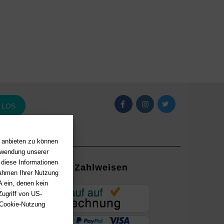
LOS
n anbieten zu können
erwendung unserer
 diese Informationen
Zahlweisen
Rahmen Ihrer Nutzung
 ein, denen kein
EUR
ugriff von US-
 Cookie-Nutzung
ung mit