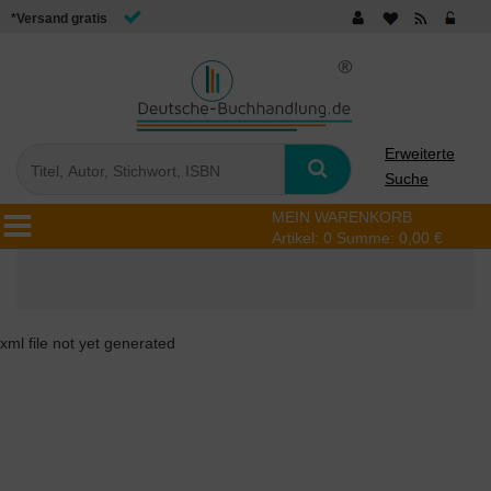
*Versand gratis
Erweiterte
Suche
MEIN WARENKORB
Artikel:
0
Summe:
0,00 €
xml file not yet generated