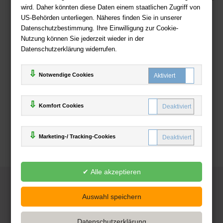
wird. Daher könnten diese Daten einem staatlichen Zugriff von
US-Behörden unterliegen. Näheres finden Sie in unserer
Zahlweisen
Datenschutzbestimmung. Ihre Einwilligung zur Cookie-
Nutzung können Sie jederzeit wieder in der
Datenschutzerklärung widerrufen.
Notwendige Cookies
Komfort Cookies
Marketing-/ Tracking-Cookies
© 2025
Deutsche-Buchhandlung.de
www.deutsche-buchhandlung.de ist ein Angebot der
KAUF
save
Handelsgesellschaft mbH
Powered by Inooga